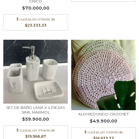
CHICO
$70.000,00
3
cuotas sin interés de
$23.333,33
SET DE BAÑO LENA X 4 PIEZAS
SIMIL MARMOL
ALM REDONDO CROCHET
$59.900,00
$49.900,00
3
cuotas sin interés de
3
cuotas sin interés de
$19.966,67
$16.633,33