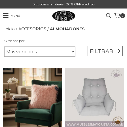
3 cuotas sin interés | 20% OFF efectivo
MENÚ
0
Inicio
/
ACCESORIOS
/
ALMOHADONES
Ordenar por
FILTRAR