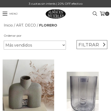
3 cuotas sin interés | 20% OFF efectivo
MENÚ
0
Inicio
/
ART. DECO
/
FLORERO
Ordenar por
FILTRAR