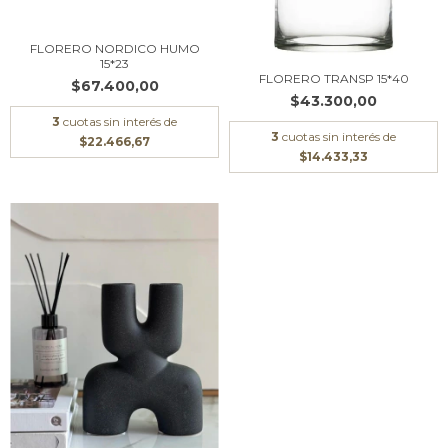
FLORERO NORDICO HUMO
15*23
FLORERO TRANSP 15*40
$67.400,00
$43.300,00
3
cuotas sin interés de
3
cuotas sin interés de
$22.466,67
$14.433,33