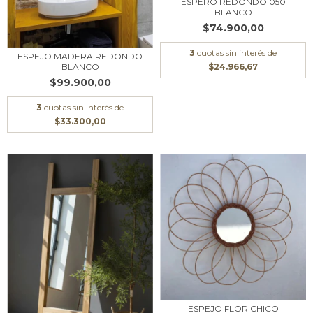
ESPERO REDONDO 050
BLANCO
$74.900,00
3
cuotas sin interés de
ESPEJO MADERA REDONDO
BLANCO
$24.966,67
$99.900,00
3
cuotas sin interés de
$33.300,00
ESPEJO FLOR CHICO