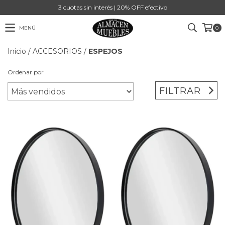
3 cuotas sin interés | 20% OFF efectivo
MENÚ
0
Inicio
/
ACCESORIOS
/
ESPEJOS
Ordenar por
FILTRAR