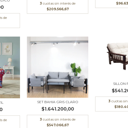
RDICO
3
cuotas sin interés de
$96.6
00
$209.566,67
és de
SILLON
$541.2
3
cuotas sin
SET BAHIA GRIS CLARO
IL
$180.4
$1.641.200,00
0
3
cuotas sin interés de
és de
$547.066,67