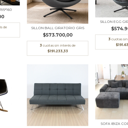
195*160
00
SILLON EGG GI
és de
SILLON BALL GIRATORIO GRIS
$574.9
$573.700,00
3
cuotas sin
$191.6
3
cuotas sin interés de
$191.233,33
SOFA IBIZA C