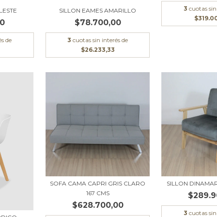
3
cuotas sin
LESTE
SILLON EAMES AMARILLO
$319.0
00
$78.700,00
és de
3
cuotas sin interés de
$26.233,33
SOFA CAMA CAPRI GRIS CLARO
SILLON DINAMA
167 CMS
$289.9
$628.700,00
3
cuotas sin