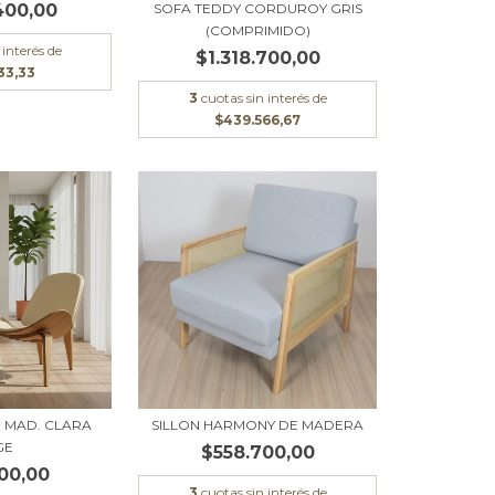
SOFA TEDDY CORDUROY GRIS
400,00
(COMPRIMIDO)
 interés de
$1.318.700,00
133,33
3
cuotas sin interés de
$439.566,67
N MAD. CLARA
SILLON HARMONY DE MADERA
GE
$558.700,00
00,00
3
cuotas sin interés de