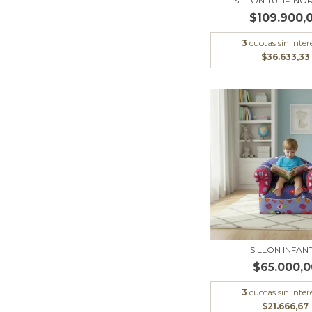
SILLON TULIP NO
$109.900,
3
cuotas sin inter
$36.633,33
SILLON INFANT
$65.000,0
3
cuotas sin inter
$21.666,67