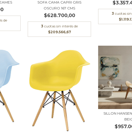
 EAMES
SOFA CAMA CAPRI GRIS
$3.357.
OSCURO 167 CMS
00
3
cuotas sin
$628.700,00
$1.119.
és de
3
cuotas sin interés de
$209.566,67
SILLON HANSE
BEI
$957.0