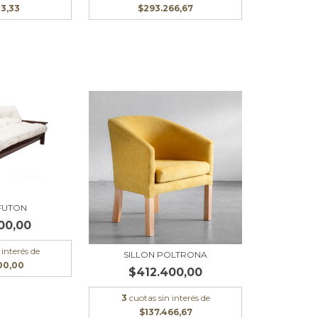
33,33
$293.266,67
 FUTON
00,00
 interés de
SILLON POLTRONA
00,00
$412.400,00
3
cuotas sin interés de
$137.466,67