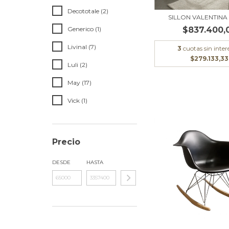
Decototale (2)
SILLON VALENTINA 
Generico (1)
$837.400,
Livinal (7)
3
cuotas sin inter
$279.133,33
Luli (2)
May (17)
Vick (1)
Precio
DESDE
HASTA