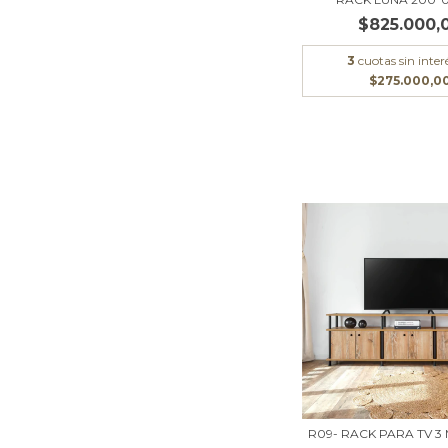
$825.000,
3
cuotas sin inter
$275.000,0
R09- RACK PARA TV 