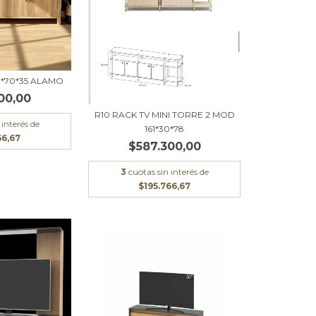
 *70*35 ALAMO
00,00
R10 RACK TV MINI TORRE 2 MOD
 interés de
161*30*78
66,67
$587.300,00
3
cuotas sin interés de
$195.766,67