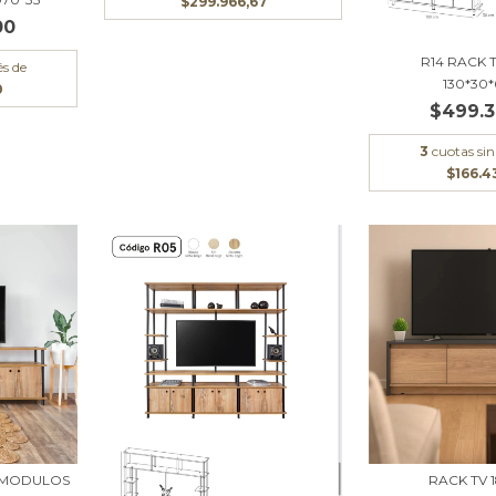
$299.966,67
00
R14 RACK 
és de
130*30
0
$499.3
3
cuotas sin
$166.4
3 MODULOS
RACK TV 