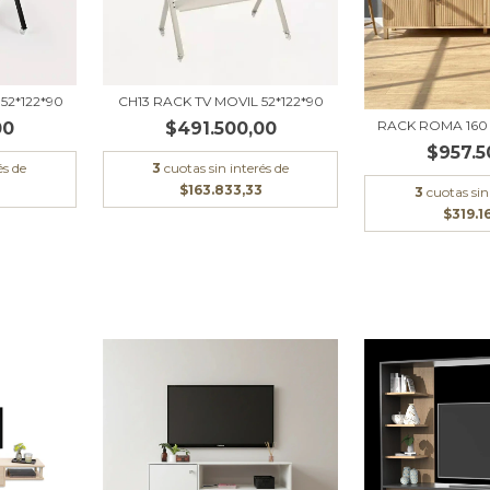
52*122*90
CH13 RACK TV MOVIL 52*122*90
RACK ROMA 160
00
$491.500,00
$957.5
és de
3
cuotas sin interés de
$163.833,33
3
cuotas sin
$319.1