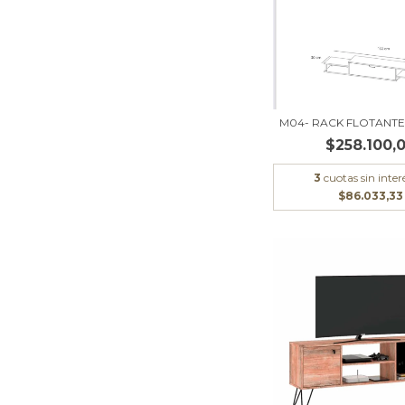
M04- RACK FLOTANTE 
$258.100,
3
cuotas sin inter
$86.033,33