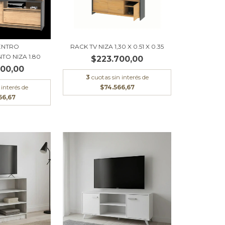
ENTRO
RACK TV NIZA 1,30 X 0.51 X 0.35
TO NIZA 1.80
$223.700,00
00,00
3
cuotas sin interés de
 interés de
$74.566,67
66,67