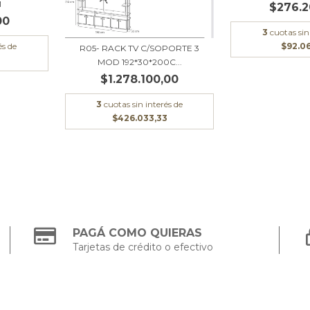
M
$276.2
00
3
cuotas sin
és de
$92.0
R05- RACK TV C/SOPORTE 3
3
MOD 192*30*200C...
$1.278.100,00
3
cuotas sin interés de
$426.033,33
PAGÁ COMO QUIERAS
Tarjetas de crédito o efectivo