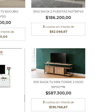
E TV 60CUBO
5140 RACK 2 PUERTAS 140*36*40
0*30
$186.200,00
00,00
3
cuotas sin interés de
 interés de
$62.066,67
00,00
R10 RACK TV MINI TORRE 2 MOD
161*30*78
$587.300,00
3
cuotas sin interés de
$195.766,67