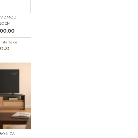
TV 2 MOD
*60CM
00,00
 interés de
33,33
180 NIZA