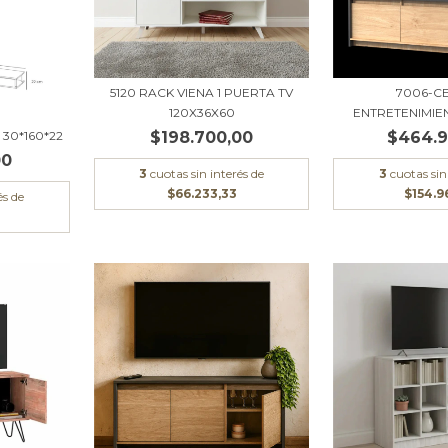
5120 RACK VIENA 1 PUERTA TV
7006-C
120X36X60
ENTRETENIMIEN
30*160*22
$198.700,00
$464.9
00
3
cuotas sin interés de
3
cuotas sin
$66.233,33
$154.9
és de