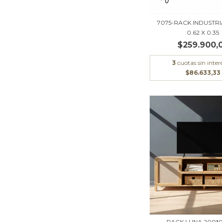
7075-RACK INDUSTRIA
0.62 X 0.35
$259.900,
3
cuotas sin inter
$86.633,33
RACK LUNA 200*0