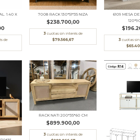
L. 1.40 X
7008 RACK 130*51*35 NIZA
6109 MESA D
120*9
$238.700,00
00
$196.2
3
cuotas sin interés de
és de
$79.566,67
3
cuotas sin
$65.4
RACK NATI 200*35*60 CM
$899.900,00
3
cuotas sin interés de
70*35