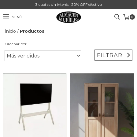
3 cuotas sin interés | 20% OFF efectivo
MENÚ
0
Inicio
/
Productos
Ordenar por
FILTRAR