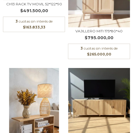
CH13 RACK TV MOVIL 52*122*90
$491.500,00
3
cuotas sin interés de
$163.833,33
VAJILLERO MITI 175*80*40
$795.000,00
3
cuotas sin interés de
$265.000,00