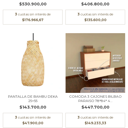
$530.900,00
$406.800,00
3
cuotas sin interés de
3
cuotas sin interés de
$176.966,67
$135.600,00
PANTALLA DE BAMBU DEKA
COMODA 3 CAJONES BILBAO
25×55
PARAISO 78*84* 4...
$143.700,00
$447.700,00
3
cuotas sin interés de
3
cuotas sin interés de
$47.900,00
$149.233,33