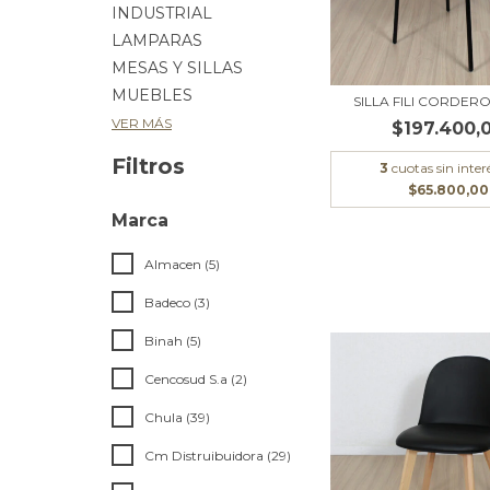
INDUSTRIAL
LAMPARAS
MESAS Y SILLAS
MUEBLES
SILLA FILI CORDER
VER MÁS
$197.400,
Filtros
3
cuotas sin inter
$65.800,00
Marca
Almacen (5)
Badeco (3)
Binah (5)
Cencosud S.a (2)
Chula (39)
Cm Distruibuidora (29)