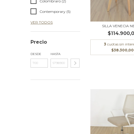
Colombraro (2)
Contemporary (5)
VER TODOS
SILLA VENECIA 
$114.900,
Precio
3
cuotas sin inter
$38.300,00
DESDE
HASTA