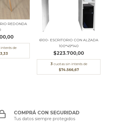
DRIO REDONDA
0
00,00
6100- ESCRITORIO CON ALZADA
100*45*140
 interés de
$223.700,00
3,33
3
cuotas sin interés de
$74.566,67
COMPRÁ CON SEGURIDAD
Tus datos siempre protegidos