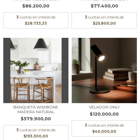
$86.200,00
$77.400,00
3
cuotas sin interés de
3
cuotas sin interés de
$28.733,33
$25.800,00
BANQUETA WISHBONE
VELADOR ONLY
MADERA NATURAL
$120.000,00
$579.900,00
3
cuotas sin interés de
3
cuotas sin interés de
$40.000,00
$193.300,00