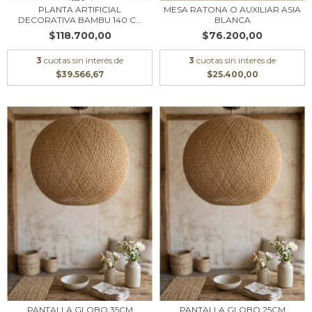
PLANTA ARTIFICIAL
MESA RATONA O AUXILIAR ASIA
DECORATIVA BAMBU 140 C...
BLANCA
$118.700,00
$76.200,00
3
cuotas sin interés de
3
cuotas sin interés de
$39.566,67
$25.400,00
PANTALLA GLOBO 35CM
PANTALLA GLOBO 25CM