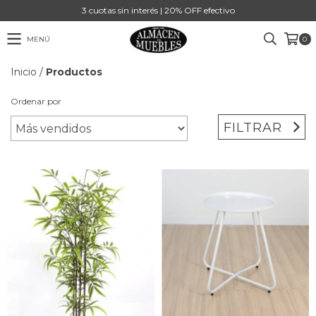
3 cuotas sin interés | 20% OFF efectivo
MENÚ
0
Inicio
/
Productos
Ordenar por
FILTRAR